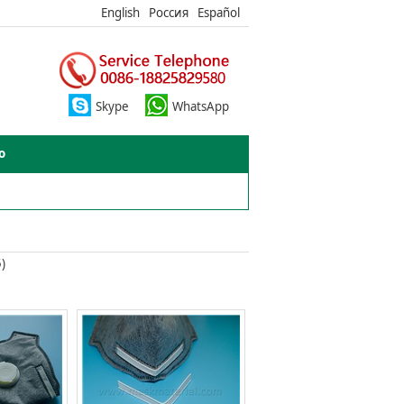
English
Россия
Español
Skype
WhatsApp
o
)