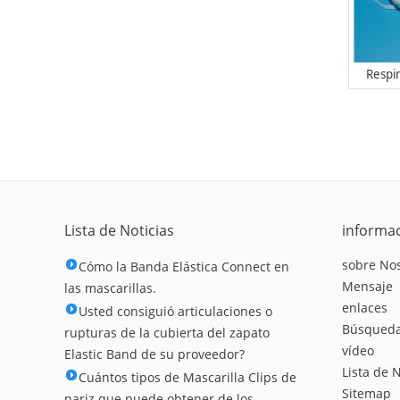
Respi
ve
Lista de Noticias
informa
sobre No
Cómo la Banda Elástica Connect en
Mensaje
las mascarillas.
enlaces
Usted consiguió articulaciones o
Búsqueda
rupturas de la cubierta del zapato
vídeo
Elastic Band de su proveedor?
Lista de N
Cuántos tipos de Mascarilla Clips de
Sitemap
nariz que puede obtener de los