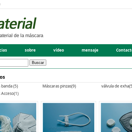
e
aterial de la máscara
cias
sobre
vídeo
mensaje
Contact
os
 banda (5)
Máscaras pinzas(9)
válvula de exha(5
 Acceso(1)