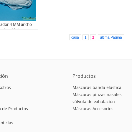
rador 4 MM ancho
ndas elásticos
casa
1
2
última Página
ción
Productos
sotros
Máscaras banda elástica
Máscaras pinzas nasales
válvula de exhalación
 de Productos
Máscaras Accesorios
oticias