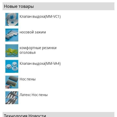
Новые товары
Клапан выдоха(MM-VC1)
носовой зажим
комфортные резинки
оголовья
Клапан выдоха(MM-VA4)
Нос пены
Латекс Нос пены
Технология Новости